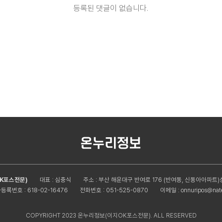
등록된 댓글이 없습니다.
K포스전문)
대표 : 심충식
주소 : 부산 해운대구 반여로 176 (반여동, 신동아아파트)상
등록번호 : 618-02-16476
전화번호 : 051-525-0870
이메일 :
onnuripos@nat
COPYRIGHT 2023 온누리정보(이지OK포스전문). ALL RESERVED