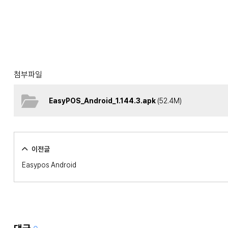
첨부파일
EasyPOS_Android_1.144.3.apk
(52.4M)
이전글
Easypos Android