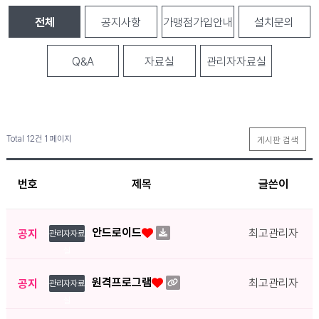
전체
공지사항
가맹점가입안내
설치문의
Q&A
자료실
관리자자료실
Total 12건
1 페이지
게시판 검색
번호
제목
글쓴이
안드로이드
최고관리자
공지
관리자자료
실
원격프로그램
최고관리자
공지
관리자자료
실